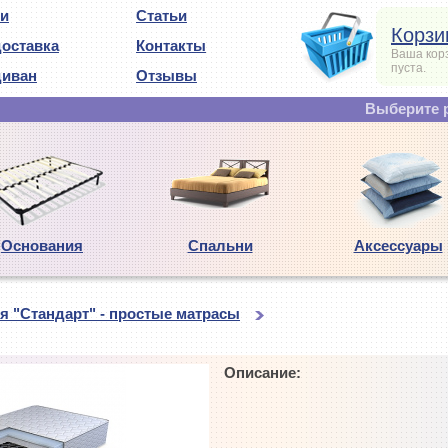
ии
Статьи
Корзи
доставка
Контакты
Ваша кор
пуста.
диван
Отзывы
Выберите р
Основания
Спальни
Аксессуары
я "Стандарт" - простые матрасы
Описание: