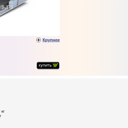
Крупнее
 кг
г