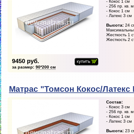
- Кокос 1 см
- 256 пр. кв. м
- Кокос 1 см
- Латекс 3 см
Высота:
24 с
Максимальный 
Жесткость 1 
Жесткость 2 
9450 руб.
за размер:
90*200 см
Матрас "Томсон Кокос/Латекс
Состав:
- Кокос 3 см
- 256 пр. кв. м
- Кокос 1 см
- Латекс 3 см
Высота:
23 с