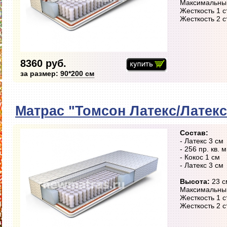
Максимальный 
Жесткость 1 с
Жесткость 2 
8360 руб.
за размер:
90*200 см
Матрас "Томсон Латекс/Латек
Состав:
- Латекс 3 см
- 256 пр. кв. м
- Кокос 1 см
- Латекс 3 см
Высота:
23 с
Максимальный 
Жесткость 1 с
Жесткость 2 