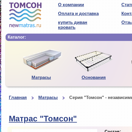
О компании
Стат
Оплата и доставка
Конт
купить диван
Отз
кровать
Каталог:
Матрасы
Основания
Главная
Матрасы
Серия "Томсон" - независим
Матрас "Томсон"
Состав: