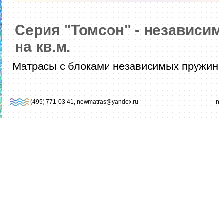
Серия "Томсон" - независи
на кв.м.
Матрасы с блоками независимых пружин 
n
(495) 771-03-41, newmatras@yandex.ru