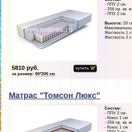
- ППУ 2 см
- 256 пр. кв. м
- ППУ 2 см
Высота:
20 с
Максимальный 
Жесткость 1 с
Жесткость 2 с
5810 руб.
за размер:
90*200 см
Матрас "Томсон Люкс"
Состав:
- ППУ 2 см
- Кокос 1 см
- 256 пр. кв. м
- Кокос 1 см
- ППУ 2 см